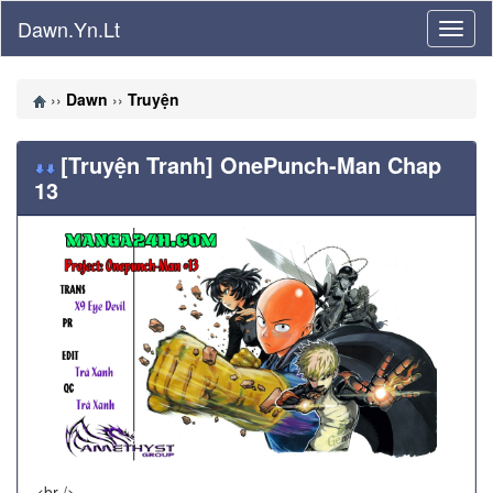
Dawn.Yn.Lt
››
Dawn
››
Truyện
[Truyện Tranh] OnePunch-Man Chap
13
<br />