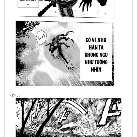
<br />