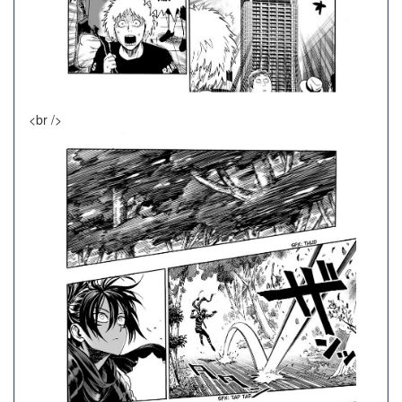
<br />