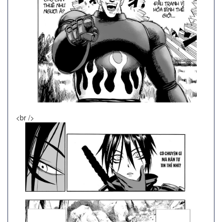
<br />