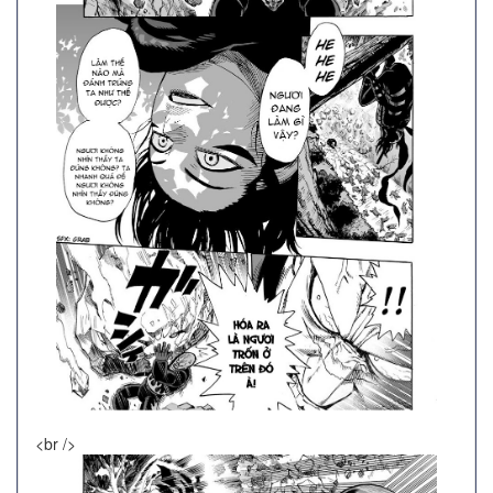
<br />