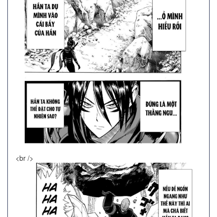
<br />