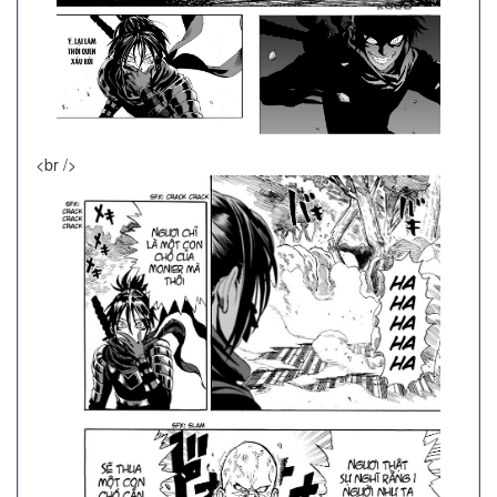
<br />