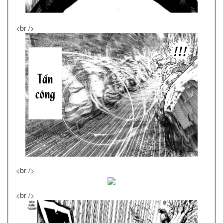
<br />
<br />
<br />