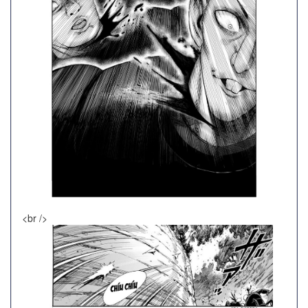
<br />