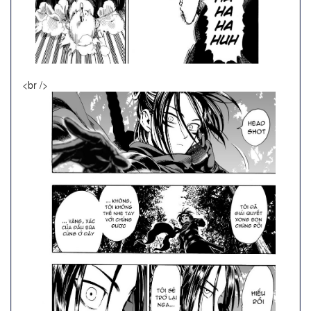
<br />