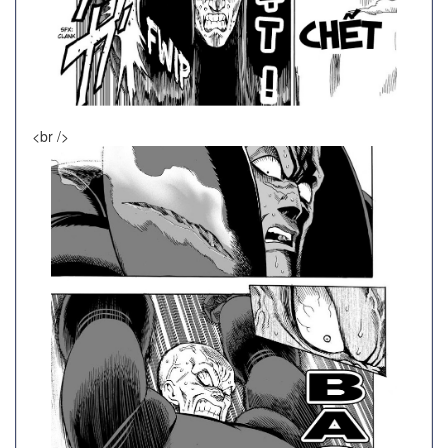
<br />