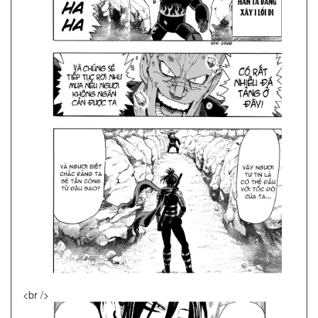
<br />