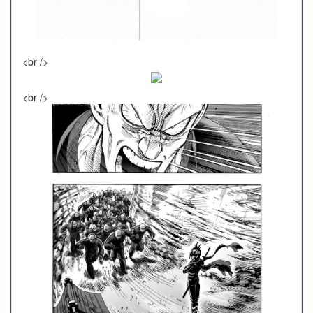
<br />
<br />