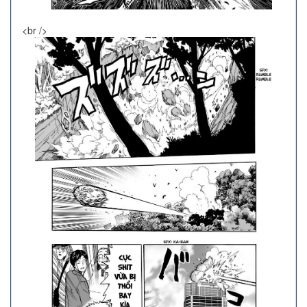
<br />