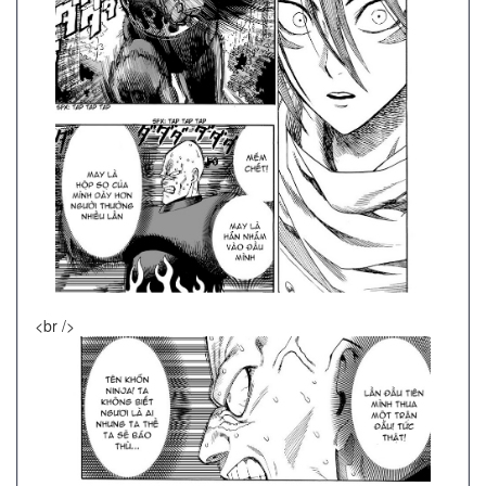
<br />