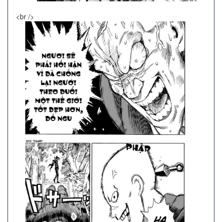
<br />