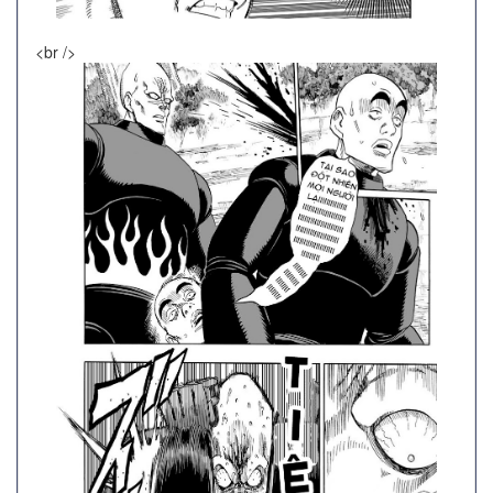
<br />